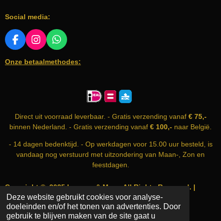
e
e
e
e
e
n
n
n
n
n
n
Social media:
g
:
0
F
I
W
A
N
H
s
Onze betaalmethodes:
C
S
A
t
E
T
T
e
B
A
S
r
O
G
A
O
R
P
r
K
A
P
e
Direct uit voorraad leverbaar. - Gratis verzending vanaf
€ 75,-
M
n
binnen Nederland. - Gratis verzending vanaf
€ 100,-
naar België.
- 14 dagen bedenktijd. - Op werkdagen voor 15.00 uur besteld, is
vandaag nog verstuurd met uitzondering van Maan-, Zon en
feestdagen.
Copyright © 2025 Incense & More. All Rights Reserved. |
Deze website gebruikt cookies voor analyse-
info@incense-and-more.com | KvK nummer: 74999583
doeleinden en/of het tonen van advertenties. Door
Powered by
JouwWeb
gebruik te blijven maken van de site gaat u