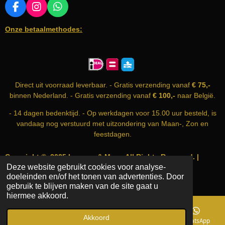
0
F
I
W
A
N
H
s
Onze betaalmethodes:
C
S
A
t
E
T
T
e
B
A
S
r
O
G
A
O
R
P
r
K
A
P
e
Direct uit voorraad leverbaar. - Gratis verzending vanaf
€ 75,-
M
n
binnen Nederland. - Gratis verzending vanaf
€ 100,-
naar België.
- 14 dagen bedenktijd. - Op werkdagen voor 15.00 uur besteld, is
vandaag nog verstuurd met uitzondering van Maan-, Zon en
feestdagen.
Copyright © 2025 Incense & More. All Rights Reserved. |
Deze website gebruikt cookies voor analyse-
info@incense-and-more.com | KvK nummer: 74999583
doeleinden en/of het tonen van advertenties. Door
Powered by
JouwWeb
gebruik te blijven maken van de site gaat u
hiermee akkoord.
Akkoord
E-mailadres
Telefoonnummer
Kaart
WhatsApp