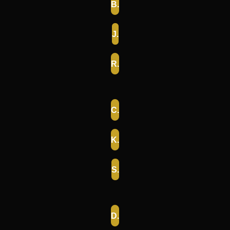
B.
J.
R.
C.
K.
S.
D.