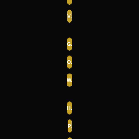
V.
G.
O.
W.
H.
P.