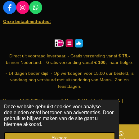
:
0
F
I
W
A
N
H
s
Onze betaalmethodes:
C
S
A
t
E
T
T
e
B
A
S
r
O
G
A
O
R
P
r
K
A
P
e
Direct uit voorraad leverbaar. - Gratis verzending vanaf
€ 75,-
M
n
binnen Nederland. - Gratis verzending vanaf
€ 100,-
naar België.
- 14 dagen bedenktijd. - Op werkdagen voor 15.00 uur besteld, is
vandaag nog verstuurd met uitzondering van Maan-, Zon en
feestdagen.
Copyright © 2025 Incense & More. All Rights Reserved. |
Deze website gebruikt cookies voor analyse-
info@incense-and-more.com | KvK nummer: 74999583
doeleinden en/of het tonen van advertenties. Door
Powered by
JouwWeb
gebruik te blijven maken van de site gaat u
hiermee akkoord.
Akkoord