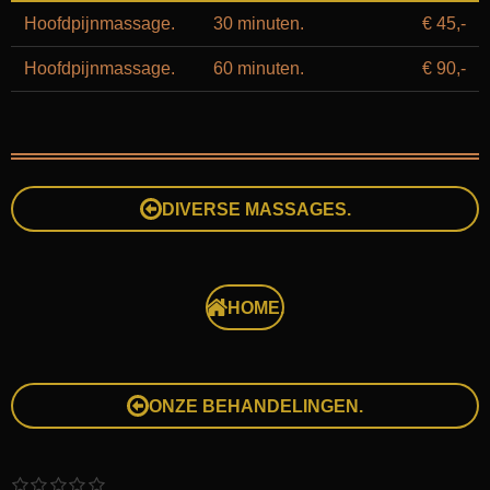
Hoofdpijnmassage.
30 minuten.
€ 45,-
Hoofdpijnmassage.
60 minuten.
€ 90,-
DIVERSE MASSAGES.
HOME.
ONZE BEHANDELINGEN.
1
2
3
4
5
S
R