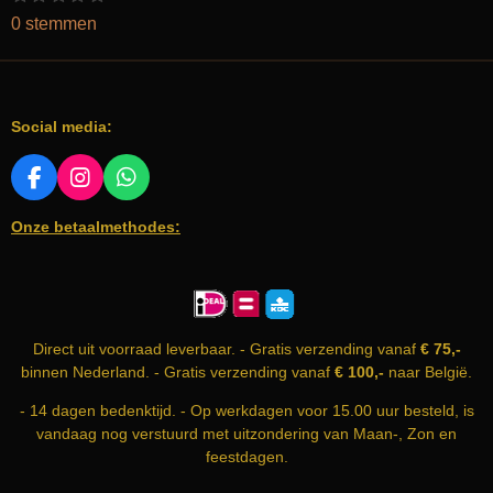
s
s
s
s
s
t
a
0 stemmen
t
t
t
t
t
e
e
e
e
e
e
t
m
r
r
r
r
r
m
i
r
r
r
r
e
e
e
e
e
n
n
n
n
n
n
Social media:
g
:
0
F
I
W
A
N
H
s
Onze betaalmethodes:
C
S
A
t
E
T
T
e
B
A
S
r
O
G
A
O
R
P
r
K
A
P
e
Direct uit voorraad leverbaar. - Gratis verzending vanaf
€ 75,-
M
n
binnen Nederland. - Gratis verzending vanaf
€ 100,-
naar België.
- 14 dagen bedenktijd. - Op werkdagen voor 15.00 uur besteld, is
vandaag nog verstuurd met uitzondering van Maan-, Zon en
feestdagen.