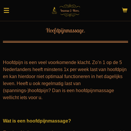
Ga
direct
naar
de
Hoofdpijnmassage.
hoofdinhoud
Hoofdpijn is een veel voorkomende klacht. Zo’n 1 op de 5
Nederlanders heeft minstens 1x per week last van hoofdpijn
en kan hierdoor niet optimaal functioneren in het dagelijks
leven. He
eft
u
ook regelmatig last van
(spannings-)hoofdpijn? Dan is een hoofdpijnmassage
wellicht iets voor
u
.
Wat is een hoofdpijnmassage?