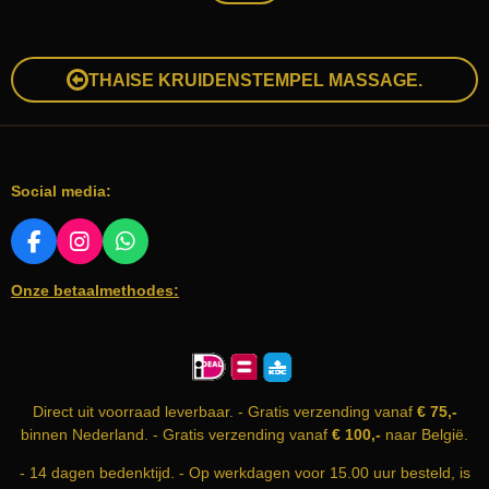
THAISE KRUIDENSTEMPEL MASSAGE.
Social media:
F
I
W
A
N
H
Onze betaalmethodes:
C
S
A
E
T
T
B
A
S
O
G
A
O
R
P
K
A
P
Direct uit voorraad leverbaar. - Gratis verzending vanaf
€ 75,-
M
binnen Nederland. - Gratis verzending vanaf
€ 100,-
naar België.
- 14 dagen bedenktijd. - Op werkdagen voor 15.00 uur besteld, is