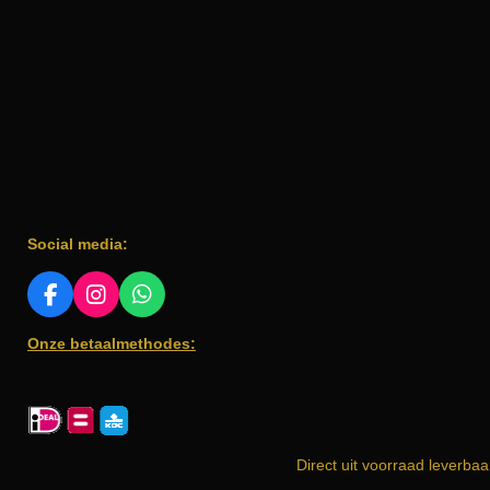
Social media:
F
I
W
A
N
H
Onze betaalmethodes:
C
S
A
E
T
T
B
A
S
O
G
A
O
R
P
K
A
P
Direct uit voorraad leverbaa
M