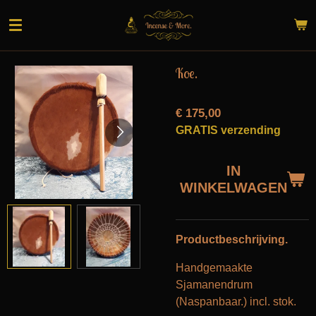
Ga
direct
naar
de
Koe.
hoofdinhoud
€ 175,00
GRATIS verzending
IN
WINKELWAGEN
Productbeschrijving.
Handgemaakte
Sjamanendrum
(Naspanbaar.) incl. stok.