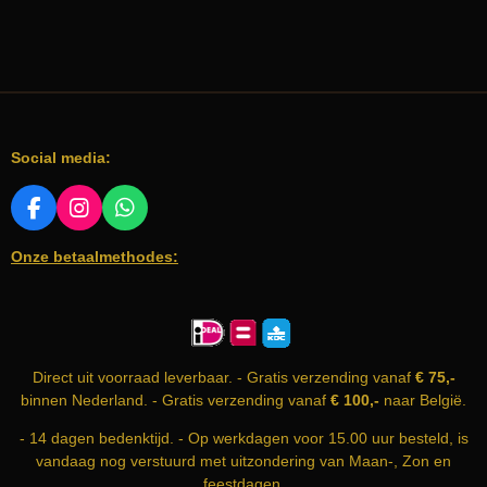
Social media:
F
I
W
A
N
H
Onze betaalmethodes:
C
S
A
E
T
T
B
A
S
O
G
A
O
R
P
K
A
P
Direct uit voorraad leverbaar. - Gratis verzending vanaf
€ 75,-
M
binnen Nederland. - Gratis verzending vanaf
€ 100,-
naar België.
- 14 dagen bedenktijd. - Op werkdagen voor 15.00 uur besteld, is
vandaag nog verstuurd met uitzondering van Maan-, Zon en
feestdagen.