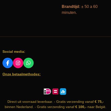
Brandtijd:
± 50 a 60
minuten.
Social media:
F
I
W
A
N
H
Onze betaalmethodes:
C
S
A
E
T
T
B
A
S
O
G
A
O
R
P
K
A
P
Direct uit voorraad leverbaar. - Gratis verzending vanaf
€ 75,-
M
binnen Nederland. - Gratis verzending vanaf
€ 100,-
naar België.