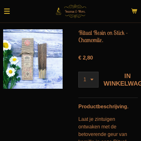
Ga
direct
naar
de
Ritual Resin on Stick -
hoofdinhoud
Chamomile.
€ 2,80
IN
WINKELWA
Productbeschrijving.
Laat je zintuigen
ontwaken met de
betoverende geur van