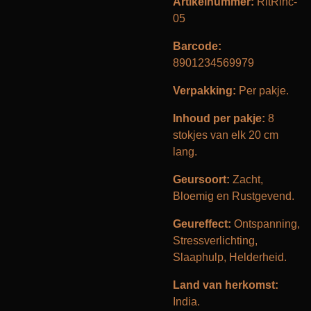
Artikelnummer:
RitRinc-
05
Barcode:
8901234569979
Verpakking:
Per pakje.
Inhoud per pakje:
8
stokjes van elk 20 cm
lang.
Geursoort:
Zacht,
Bloemig en Rustgevend
.
Geureffect:
Ontspanning,
Stressverlichting,
Slaaphulp, Helderheid
.
Land van herkomst:
India.