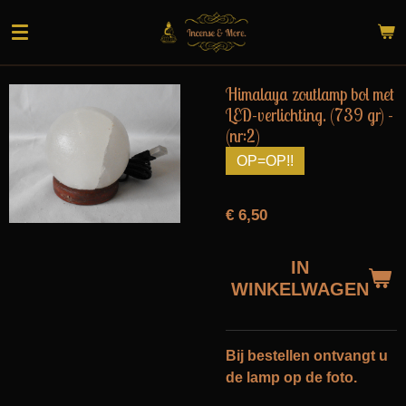
Ga
direct
naar
de
Himalaya zoutlamp bol met
hoofdinhoud
LED-verlichting. (739 gr) -
(nr:2)
OP=OP!!
€ 6,50
IN
WINKELWAGEN
Bij bestellen ontvangt u
de lamp op de foto.