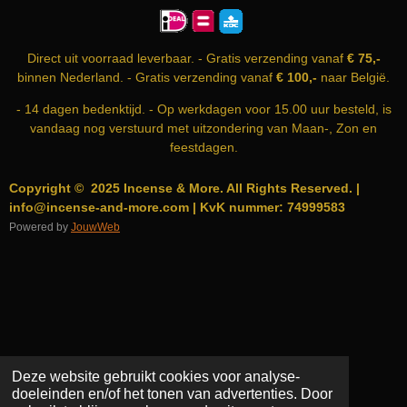
O
G
A
O
R
P
K
A
P
Direct uit voorraad leverbaar. - Gratis verzending vanaf
€ 75,-
M
binnen Nederland. - Gratis verzending vanaf
€ 100,-
naar België.
- 14 dagen bedenktijd. - Op werkdagen voor 15.00 uur besteld, is
vandaag nog verstuurd met uitzondering van Maan-, Zon en
feestdagen.
Copyright © 2025 Incense & More. All Rights Reserved. |
info@incense-and-more.com | KvK nummer: 74999583
Powered by
JouwWeb
Deze website gebruikt cookies voor analyse-
doeleinden en/of het tonen van advertenties. Door