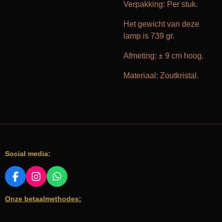
Verpakking: Per stuk.
Het gewicht van deze
lamp is 739 gr.
Afmeting: ± 9 cm hoog.
Materiaal: Zoutkristal.
Social media:
F
I
W
A
N
H
Onze betaalmethodes:
C
S
A
E
T
T
B
A
S