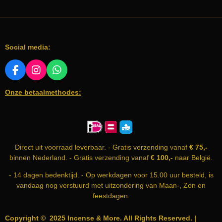
Social media:
F
I
W
A
N
H
Onze betaalmethodes:
C
S
A
E
T
T
B
A
S
O
G
A
O
R
P
K
A
P
Direct uit voorraad leverbaar. - Gratis verzending vanaf
€ 75,-
M
binnen Nederland. - Gratis verzending vanaf
€ 100,-
naar België.
- 14 dagen bedenktijd. - Op werkdagen voor 15.00 uur besteld, is
vandaag nog verstuurd met uitzondering van Maan-, Zon en
feestdagen.
Copyright © 2025 Incense & More. All Rights Reserved. |