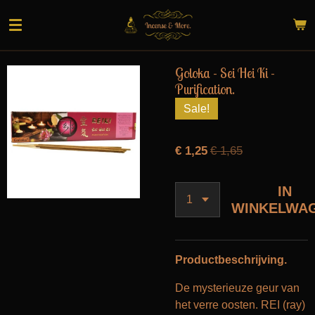
Ga
direct
naar
de
Goloka - Sei Hei Ki -
hoofdinhoud
Purification.
Sale!
€ 1,25
€ 1,65
IN
WINKELWA
Productbeschrijving.
De mysterieuze geur van
het verre oosten. REI (ray)