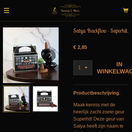
Ga
direct
naar
de
Satya Backflow - Superhit.
hoofdinhoud
€ 2,85
IN
WINKELWA
Productbeschrijving.
Maak kennis met de
heerlijk zacht zoete geur
Superhit! Deze geur van
Satya heeft zijn naam te