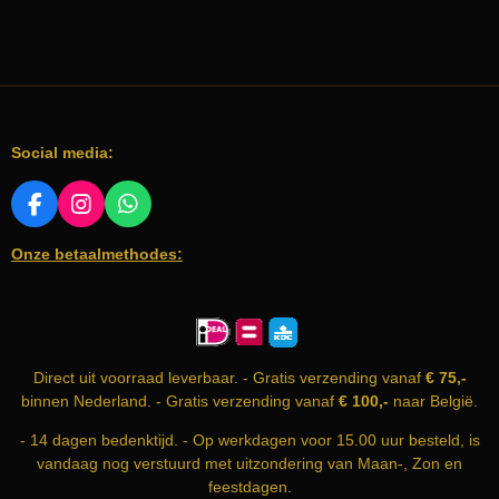
Social media:
F
I
W
A
N
H
Onze betaalmethodes:
C
S
A
E
T
T
B
A
S
O
G
A
O
R
P
K
A
P
Direct uit voorraad leverbaar. - Gratis verzending vanaf
€ 75,-
M
binnen Nederland. - Gratis verzending vanaf
€ 100,-
naar België.
- 14 dagen bedenktijd. - Op werkdagen voor 15.00 uur besteld, is
vandaag nog verstuurd met uitzondering van Maan-, Zon en
feestdagen.