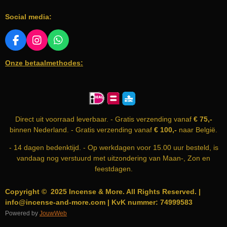
Social media:
F
I
W
A
N
H
Onze betaalmethodes:
C
S
A
E
T
T
B
A
S
O
G
A
O
R
P
K
A
P
Direct uit voorraad leverbaar. - Gratis verzending vanaf
€ 75,-
M
binnen Nederland. - Gratis verzending vanaf
€ 100,-
naar België.
- 14 dagen bedenktijd. - Op werkdagen voor 15.00 uur besteld, is
vandaag nog verstuurd met uitzondering van Maan-, Zon en
feestdagen.
Copyright © 2025 Incense & More. All Rights Reserved. |
info@incense-and-more.com | KvK nummer: 74999583
Powered by
JouwWeb