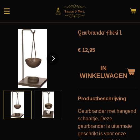
Ga
direct
naar
de
Geurbrander Abeki 1.
hoofdinhoud
€ 12,95
IN
WINKELWAGEN
Productbeschrijving
.
Geurbrander met hangend
schaaltje. Deze
geurbrander is uitermate
geschrikt is voor onze