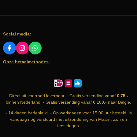
Social media:
F
I
W
A
N
H
Onze betaalmethodes:
C
S
A
E
T
T
B
A
S
O
G
A
O
R
P
K
A
P
Direct uit voorraad leverbaar. - Gratis verzending vanaf
€ 75,-
M
binnen Nederland. - Gratis verzending vanaf
€ 100,-
naar België.
- 14 dagen bedenktijd. - Op werkdagen voor 15.00 uur besteld, is
vandaag nog verstuurd met uitzondering van Maan-, Zon en
feestdagen.