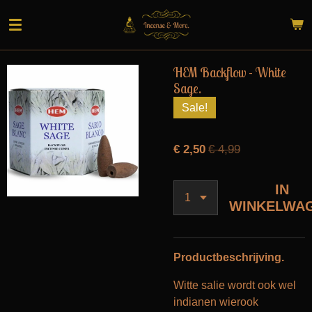
Ga
direct
naar
de
HEM Backflow - White
hoofdinhoud
Sage.
Sale!
€ 2,50
€ 4,99
IN
WINKELWA
Productbeschrijving.
Witte salie wordt ook wel
indianen wierook