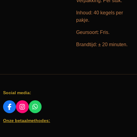
Verpakking: Per stuk.
Inhoud: 40 kegels per
pakje.
Geursoort: Fris.
Brandtijd: ± 20 minuten.
Social media:
F
I
W
A
N
H
Onze betaalmethodes:
C
S
A
E
T
T
B
A
S