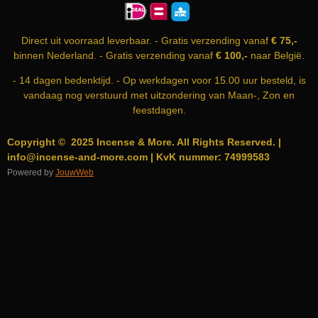
O
G
A
O
R
P
K
A
P
Direct uit voorraad leverbaar. - Gratis verzending vanaf
€ 75,-
M
binnen Nederland. - Gratis verzending vanaf
€ 100,-
naar België.
- 14 dagen bedenktijd. - Op werkdagen voor 15.00 uur besteld, is
vandaag nog verstuurd met uitzondering van Maan-, Zon en
feestdagen.
Copyright © 2025 Incense & More. All Rights Reserved. |
info@incense-and-more.com | KvK nummer: 74999583
Powered by
JouwWeb