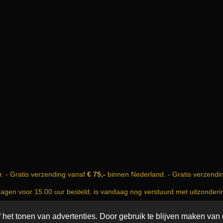
r. - Gratis verzending vanaf
€ 75,-
binnen Nederland. - Gratis verzendi
dagen voor 15.00 uur besteld, is vandaag nog verstuurd met uitzonder
nfo@incense-and-more.com | KvK nummer: 74999583
het tonen van advertenties. Door gebruik te blijven maken van 