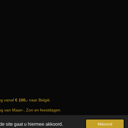
ng vanaf
€ 100,-
naar België.
ing van Maan-, Zon en feestdagen.
Powered by
JouwWeb
de site gaat u hiermee akkoord.
Akkoord