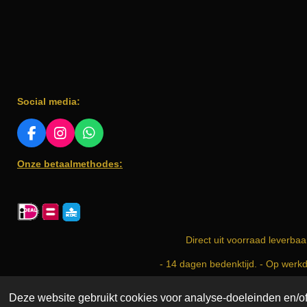
Social media:
F
I
W
A
N
H
Onze betaalmethodes:
C
S
A
E
T
T
B
A
S
O
G
A
O
R
P
K
A
P
Direct uit voorraad leverbaa
M
- 14 dagen bedenktijd. - Op werk
Copyright © 2025 Incense & More. All Rights Reserved. | i
Deze website gebruikt cookies voor analyse-doeleinden en/of 