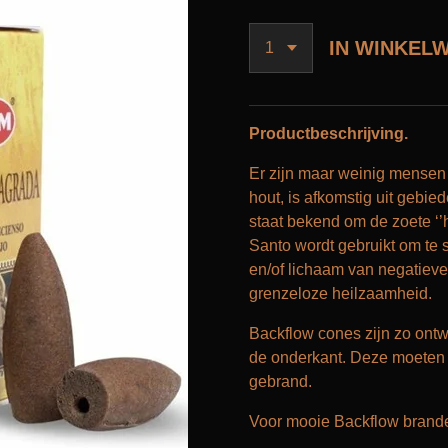
IN WINKEL
Productbeschrijving.
Er zijn maar weinig mensen
hout, is afkomstig uit gebie
staat bekend om de zoete ‘’
Santo wordt gebruikt om te 
en/of lichaam van negatiev
grenzeloze heilzaamheid.
Backflow cones zijn zo ontw
de onderkant. Deze moeten
gebrand.
Voor mooie Backflow brander