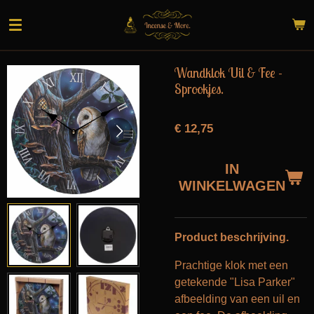
Ga
direct
naar
de
Wandklok Uil & Fee -
hoofdinhoud
Sprookjes.
€ 12,75
IN
WINKELWAGEN
Product beschrijving.
Prachtige klok met een
getekende "Lisa Parker"
afbeelding van een uil en