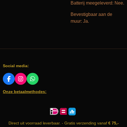
Batterij meegeleverd: Nee.
Bevestigbaar aan de
muur: Ja.
Social media:
F
I
W
A
N
H
Onze betaalmethodes:
C
S
A
E
T
T
B
A
S
O
G
A
O
R
P
K
A
P
Direct uit voorraad leverbaar. - Gratis verzending vanaf
€ 75,-
M