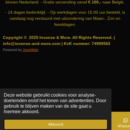
binnen Nederland. - Gratis verzending vanaf
€ 100,-
naar België.
- 14 dagen bedenktijd. - Op werkdagen voor 15.00 uur besteld, is
vandaag nog verstuurd met uitzondering van Maan-, Zon en
feestdagen.
Copyright © 2025 Incense & More. All Rights Reserved. |
info@incense-and-more.com | KvK nummer: 74999583
Powered by
JouwWeb
Deze website gebruikt cookies voor analyse-
doeleinden en/of het tonen van advertenties. Door
gebruik te blijven maken van de site gaat u
hiermee akkoord.
Akkoord
E-mailadres
Telefoonnummer
Kaart
WhatsA