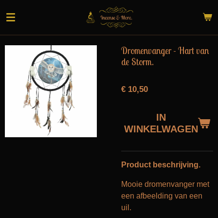
Ga
direct
naar
de
Dromenvanger - Hart van
hoofdinhoud
de Storm.
€ 10,50
IN
WINKELWAGEN
Product beschrijving.
Mooie dromenvanger met
een afbeelding van een
uil.