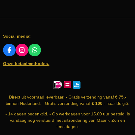
Social media:
F
I
W
A
N
H
Onze betaalmethodes:
C
S
A
E
T
T
B
A
S
O
G
A
O
R
P
K
A
P
Direct uit voorraad leverbaar. - Gratis verzending vanaf
€ 75,-
M
binnen Nederland. - Gratis verzending vanaf
€ 100,-
naar België.
- 14 dagen bedenktijd. - Op werkdagen voor 15.00 uur besteld, is
vandaag nog verstuurd met uitzondering van Maan-, Zon en
feestdagen.