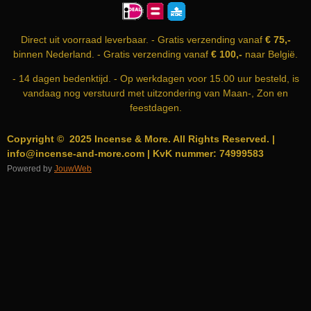
O
G
A
O
R
P
K
A
P
Direct uit voorraad leverbaar. - Gratis verzending vanaf
€ 75,-
M
binnen Nederland. - Gratis verzending vanaf
€ 100,-
naar België.
- 14 dagen bedenktijd. - Op werkdagen voor 15.00 uur besteld, is
vandaag nog verstuurd met uitzondering van Maan-, Zon en
feestdagen.
Copyright © 2025 Incense & More. All Rights Reserved. |
info@incense-and-more.com | KvK nummer: 74999583
Powered by
JouwWeb