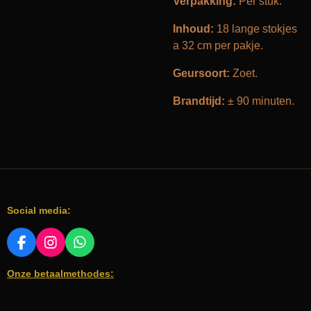
Verpakking:
Per stuk.
Inhoud:
18 lange stokjes
a 32 cm per pakje.
Geursoort:
Zoet.
Brandtijd:
± 90 minuten.
Social media:
F
I
W
A
N
H
Onze betaalmethodes:
C
S
A
E
T
T
B
A
S