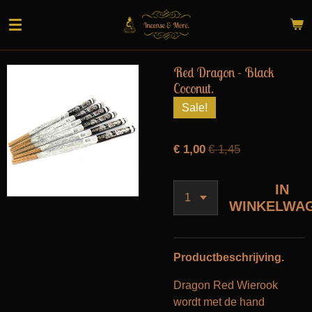
Ga
direct
naar
de
Red Dragon - Black
hoofdinhoud
Coconut.
Sale!
€ 1,00
€ 1,45
IN
WINKELWA
Productbeschrijving.
Dragon Red Wierook
wordt met de hand