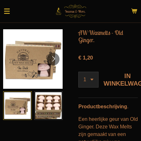
Ga
direct
naar
de
AW Waxmelts - Old
hoofdinhoud
Ginger.
€ 1,20
IN
WINKELWA
Productbeschrijving
.
Een heerlijke geur van Old
Ginger. Deze Wax Melts
zijn gemaakt van een