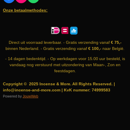
A
N
H
Onze betaalmethodes:
C
S
A
E
T
T
B
A
S
O
G
A
O
R
P
K
A
P
Direct uit voorraad leverbaar. - Gratis verzending vanaf
€ 75,-
M
binnen Nederland. - Gratis verzending vanaf
€ 100,-
naar België.
- 14 dagen bedenktijd. - Op werkdagen voor 15.00 uur besteld, is
vandaag nog verstuurd met uitzondering van Maan-, Zon en
feestdagen.
Copyright © 2025 Incense & More. All Rights Reserved. |
info@incense-and-more.com | KvK nummer: 74999583
Powered by
JouwWeb