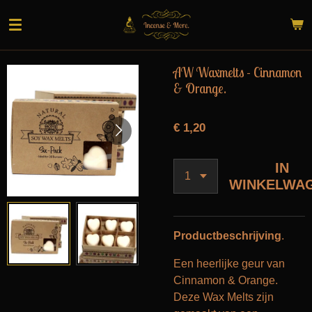
Ga
direct
naar
de
AW Waxmelts - Cinnamon
hoofdinhoud
& Orange.
€ 1,20
IN
WINKELWA
Productbeschrijving
.
Een heerlijke geur van
Cinnamon & Orange.
Deze Wax Melts zijn