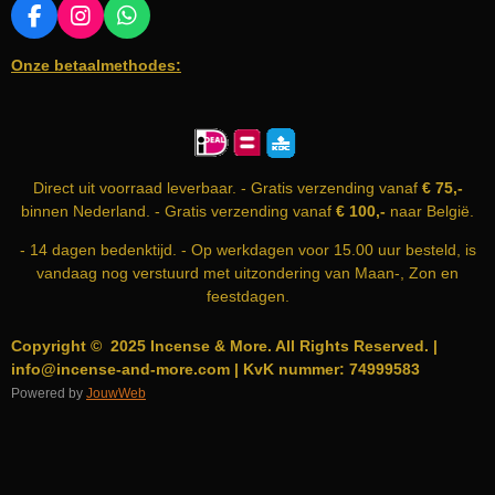
F
I
W
A
N
H
Onze betaalmethodes:
C
S
A
E
T
T
B
A
S
O
G
A
O
R
P
K
A
P
Direct uit voorraad leverbaar. - Gratis verzending vanaf
€ 75,-
M
binnen Nederland. - Gratis verzending vanaf
€ 100,-
naar België.
- 14 dagen bedenktijd. - Op werkdagen voor 15.00 uur besteld, is
vandaag nog verstuurd met uitzondering van Maan-, Zon en
feestdagen.
Copyright © 2025 Incense & More. All Rights Reserved. |
info@incense-and-more.com | KvK nummer: 74999583
Powered by
JouwWeb