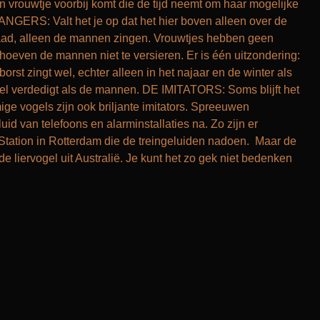
n vrouwtje voorbij komt die de tijd neemt om haar mogelijke
ANGERS: Valt het je op dat het hier boven alleen over de
ad, alleen de mannen zingen. Vrouwtjes hebben geen
 hoeven de mannen niet te versieren. Er is één uitzondering:
rst zingt wel, echter alleen in het najaar en de winter als
 fel verdedigt als de mannen. DE IMITATORS: Soms blijft het
ige vogels zijn ook briljante imitators. Spreeuwen
uid van telefoons en alarminstallaties na. Zo zijn er
Station in Rotterdam die de treingeluiden nadoen. Maar de
de liervogel uit Australië. Je kunt het zo gek niet bedenken