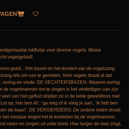
WAGEN
ndgemaakte lokfluitje voor diverse vogels. Mooie
cht vogelgeluid!
 eens goed... Het davert en het dondert van de vogelzang.
zang iets om van te genieten. Voor vogels draait al dat
gen: oorlog en vrede. DE VECHTERSBAZEN: Waarom oorlog
r de vogelmannen om te zingen is het verdedigen van zijn
t veel van hun gefluit strijden ze in de lente geweldloos met
et op, hier ben ik!’, ‘ga weg of ik vlieg je aan’, ‘ik heb ben
‘ik ben de baas!’. DE VERSIERDERS: De andere reden draait
n het voorjaar begint het te kriebelen bij de vogelmannen.
eid varen en zingen uit volle borst. Hoe langer de man zingt,