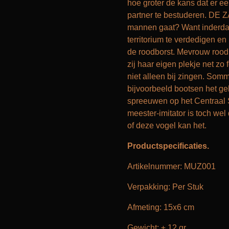
hoe groter de kans dat er ee
partner te bestuderen. DE Z
mannen gaat? Want inderda
territorium te verdedigen en
de roodborst. Mevrouw roodbo
zij haar eigen plekje net zo
niet alleen bij zingen. Somm
bijvoorbeeld bootsen het gel
spreeuwen op het Centraal 
meester-imitator is toch wel 
of deze vogel kan het.
Productspecificaties.
Artikelnummer: MUZ001
Verpakking: Per Stuk
Afmeting: 15x6 cm
Gewicht: ± 12 gr.