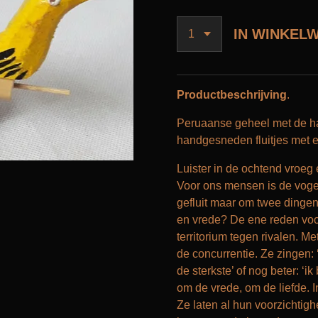
IN WINKEL
Productbeschrijving
.
Peruaanse geheel met de ha
handgesneden fluitjes met e
Luister in de ochtend vroeg
Voor ons mensen is de vogel
gefluit maar om twee din
en vrede? De ene reden voo
territorium tegen rivalen. Me
de concurrentie. Ze zingen: ‘L
de sterkste’ of nog beter: 
om de vrede, om de liefde. I
Ze laten al hun voorzichtigh