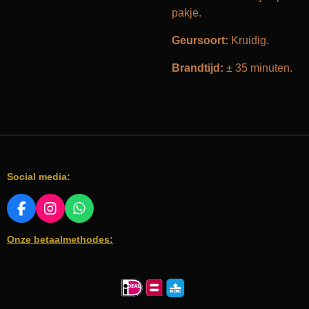
pakje.
Geursoort:
Kruidig.
Brandtijd:
± 35 minuten.
Social media:
F
I
W
A
N
H
Onze betaalmethodes:
C
S
A
E
T
T
B
A
S
O
G
A
O
R
P
K
A
P