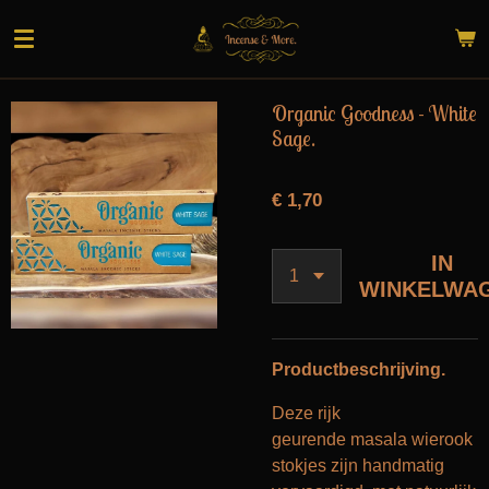
Ga
direct
naar
de
Organic Goodness - White
hoofdinhoud
Sage.
€ 1,70
IN
WINKELWA
Productbeschrijving.
Deze rijk
geurende masala wierook
stokjes zijn handmatig