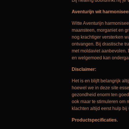
Bij healing doordrinkt hij je
Aventurijn wit harmonisee
Witte Aventurijn harmonisee
maansteen, morganiet en gro
nog krachtiger versterken wa
ontvangen. Bij drastische tr
met moldaviet aanbevolen. 
en welgemoed kan onderga
Disclaimer:
Het is en blijft belangrijk a
hoewel we in deze site essen
gezondheid enorm ten goede
ook maar te stimuleren om me
klachten altijd eerst hulp bij
Productspecificaties.