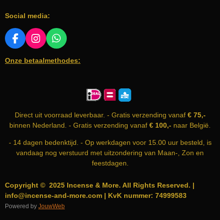
Social media:
F
I
W
A
N
H
Onze betaalmethodes:
C
S
A
E
T
T
B
A
S
O
G
A
O
R
P
K
A
P
Direct uit voorraad leverbaar. - Gratis verzending vanaf
€ 75,-
M
binnen Nederland. - Gratis verzending vanaf
€ 100,-
naar België.
- 14 dagen bedenktijd. - Op werkdagen voor 15.00 uur besteld, is
vandaag nog verstuurd met uitzondering van Maan-, Zon en
feestdagen.
Copyright © 2025 Incense & More. All Rights Reserved. |
info@incense-and-more.com | KvK nummer: 74999583
Powered by
JouwWeb