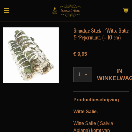
Ga
direct
naar
de
Smudge Stick - Witte Salie
hoofdinhoud
& Pepermunt. (± 10 cm)
€ 9,95
IN
WINKELWA
Productbeschrijving.
Witte Salie.
Witte Salie ( Salvia
Apiana) komt van