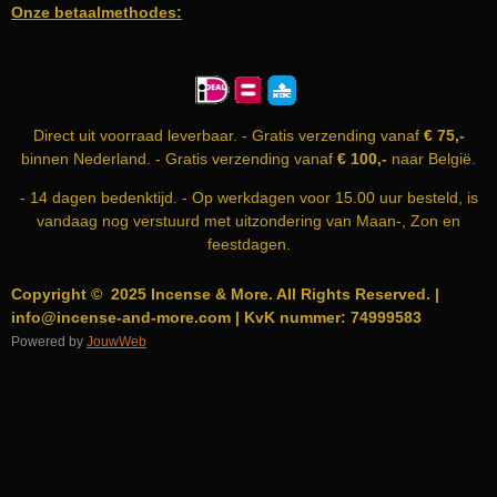
Onze betaalmethodes:
C
S
A
E
T
T
B
A
S
O
G
A
O
R
P
K
A
P
Direct uit voorraad leverbaar. - Gratis verzending vanaf
€ 75,-
M
binnen Nederland. - Gratis verzending vanaf
€ 100,-
naar België.
- 14 dagen bedenktijd. - Op werkdagen voor 15.00 uur besteld, is
vandaag nog verstuurd met uitzondering van Maan-, Zon en
feestdagen.
Copyright © 2025 Incense & More. All Rights Reserved. |
info@incense-and-more.com | KvK nummer: 74999583
Powered by
JouwWeb