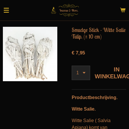
Ga
direct
naar
de
Smudge Stick - Witte Salie
hoofdinhoud
Tulip. (± 10 cm)
€ 7,95
IN
WINKELWA
Productbeschrijving.
Witte Salie.
Witte Salie ( Salvia
Apiana) komt van