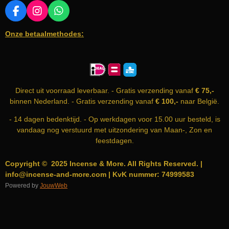
F
I
W
A
N
H
Onze betaalmethodes:
C
S
A
E
T
T
B
A
S
O
G
A
O
R
P
K
A
P
Direct uit voorraad leverbaar. - Gratis verzending vanaf
€ 75,-
M
binnen Nederland. - Gratis verzending vanaf
€ 100,-
naar België.
- 14 dagen bedenktijd. - Op werkdagen voor 15.00 uur besteld, is
vandaag nog verstuurd met uitzondering van Maan-, Zon en
feestdagen.
Copyright © 2025 Incense & More. All Rights Reserved. |
info@incense-and-more.com | KvK nummer: 74999583
Powered by
JouwWeb