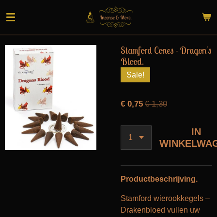
Ga
direct
naar
de
Stamford Cones - Dragon's
hoofdinhoud
Blood.
Sale!
€ 0,75
€ 1,30
IN
WINKELWA
Productbeschrijving.
Stamford wierookkegels –
Drakenbloed vullen uw