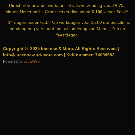
K
A
P
Direct uit voorraad leverbaar. - Gratis verzending vanaf
€ 75,-
M
binnen Nederland. - Gratis verzending vanaf
€ 100,-
naar België.
- 14 dagen bedenktijd. - Op werkdagen voor 15.00 uur besteld, is
vandaag nog verstuurd met uitzondering van Maan-, Zon en
feestdagen.
Copyright © 2025 Incense & More. All Rights Reserved. |
info@incense-and-more.com | KvK nummer: 74999583
Powered by
JouwWeb