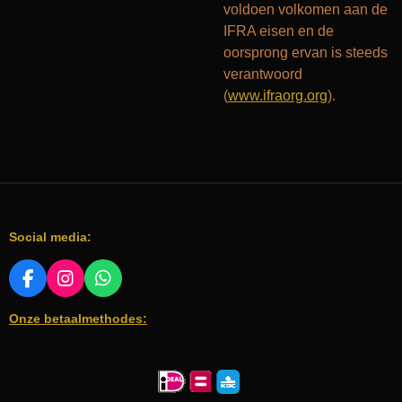
voldoen volkomen aan de
IFRA eisen en de
oorsprong ervan is steeds
verantwoord
(
www.ifraorg.org
).
Social media:
F
I
W
A
N
H
Onze betaalmethodes:
C
S
A
E
T
T
B
A
S
O
G
A
O
R
P