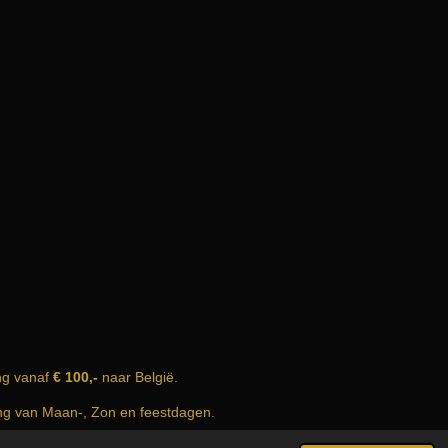
ng vanaf
€ 100,-
naar België.
ing van Maan-, Zon en feestdagen.