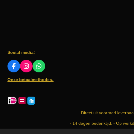
Social media:
F
I
W
A
N
H
Onze betaalmethodes:
C
S
A
E
T
T
B
A
S
O
G
A
O
R
P
K
A
P
Direct uit voorraad leverbaa
M
- 14 dagen bedenktijd. - Op werk