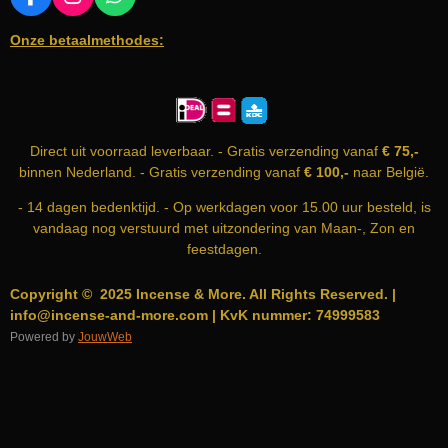
F
I
W
A
N
H
Onze betaalmethodes:
C
S
A
E
T
T
B
A
S
O
G
A
O
R
P
K
A
P
Direct uit voorraad leverbaar. - Gratis verzending vanaf
€ 75,-
M
binnen Nederland. - Gratis verzending vanaf
€ 100,-
naar België.
- 14 dagen bedenktijd. - Op werkdagen voor 15.00 uur besteld, is
vandaag nog verstuurd met uitzondering van Maan-, Zon en
feestdagen.
Copyright © 2025 Incense & More. All Rights Reserved. |
info@incense-and-more.com | KvK nummer: 74999583
Powered by
JouwWeb