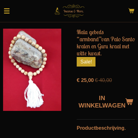
Ga
direct
naar
de
Mala gebeds
hoofdinhoud
“armband”van Palo Santo
kralen en Guru kraal met
witte kwast.
Sale!
€ 25,00
€ 40,00
IN
WINKELWAGEN
Productbeschrijving.