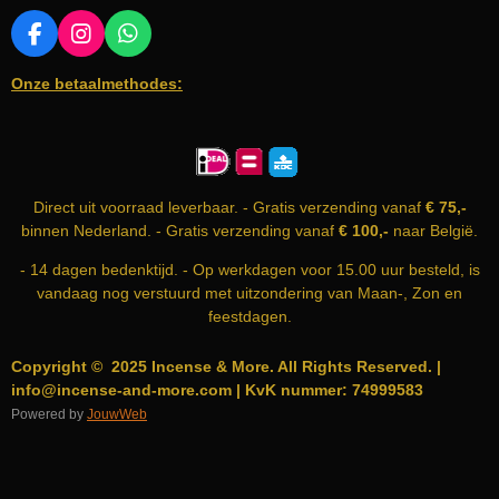
F
I
W
A
N
H
Onze betaalmethodes:
C
S
A
E
T
T
B
A
S
O
G
A
O
R
P
K
A
P
Direct uit voorraad leverbaar. - Gratis verzending vanaf
€ 75,-
M
binnen Nederland. - Gratis verzending vanaf
€ 100,-
naar België.
- 14 dagen bedenktijd. - Op werkdagen voor 15.00 uur besteld, is
vandaag nog verstuurd met uitzondering van Maan-, Zon en
feestdagen.
Copyright © 2025 Incense & More. All Rights Reserved. |
info@incense-and-more.com | KvK nummer: 74999583
Powered by
JouwWeb