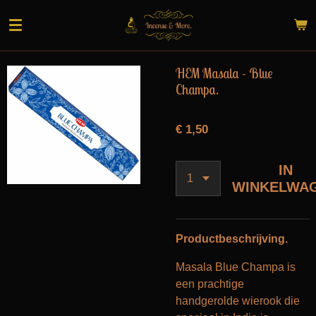
Ga
direct
naar
de
HEM Masala - Blue
hoofdinhoud
Champa.
€ 1,50
IN
WINKELWA
Productbeschrijving.
Masala Blue Champa is
een prachtige
handgerolde wierook die