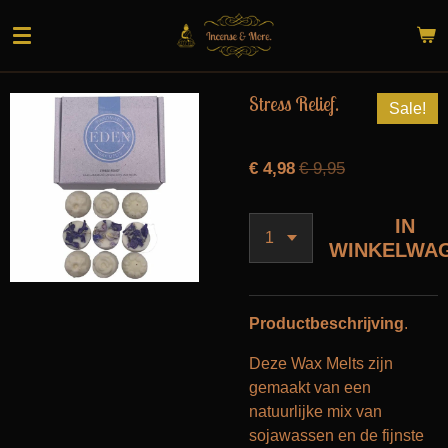
Ga
direct
naar
de
Stress Relief.
Sale!
hoofdinhoud
€ 4,98
€ 9,95
IN
WINKELWA
Productbeschrijving
.
Deze Wax Melts zijn
gemaakt van een
natuurlijke mix van
sojawassen en de fijnste