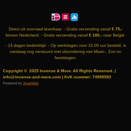
E
T
T
B
A
S
O
G
A
O
R
P
K
A
P
Direct uit voorraad leverbaar. - Gratis verzending vanaf
€ 75,-
M
binnen Nederland. - Gratis verzending vanaf
€ 100,-
naar België.
- 14 dagen bedenktijd. - Op werkdagen voor 15.00 uur besteld, is
vandaag nog verstuurd met uitzondering van Maan-, Zon en
feestdagen.
Copyright © 2025 Incense & More. All Rights Reserved. |
info@incense-and-more.com | KvK nummer: 74999583
Powered by
JouwWeb