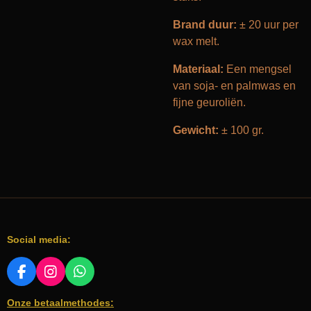
Brand duur:
± 20 uur per
wax melt.
Materiaal:
Een mengsel
van soja- en palmwas en
fijne geuroliën.
Gewicht:
± 100 gr.
Social media:
F
I
W
A
N
H
Onze betaalmethodes:
C
S
A