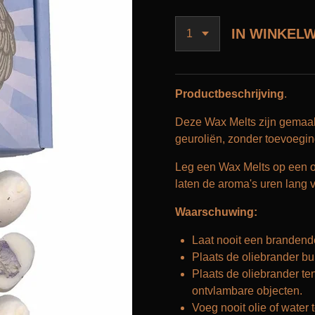
IN WINKEL
Productbeschrijving
.
Deze Wax Melts zijn gemaakt
geuroliën, zonder toevoeging
Leg een Wax Melts op een o
laten de aroma's uren lang 
Waarschuwing:
Laat nooit een brandende
Plaats de oliebrander bu
Plaats de oliebrander te
ontvlambare objecten.
Voeg nooit olie of water