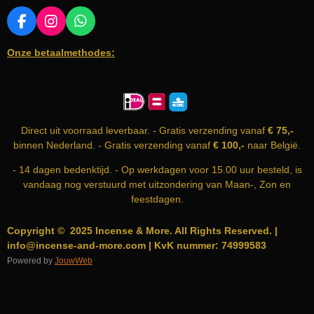
F
I
W
A
N
H
Onze betaalmethodes:
C
S
A
E
T
T
B
A
S
O
G
A
O
R
P
K
A
P
Direct uit voorraad leverbaar. - Gratis verzending vanaf
€ 75,-
M
binnen Nederland. - Gratis verzending vanaf
€ 100,-
naar België.
- 14 dagen bedenktijd. - Op werkdagen voor 15.00 uur besteld, is
vandaag nog verstuurd met uitzondering van Maan-, Zon en
feestdagen.
Copyright © 2025 Incense & More. All Rights Reserved. |
info@incense-and-more.com | KvK nummer: 74999583
Powered by
JouwWeb