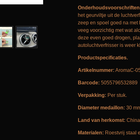
Onderhoudsvoorschriften
het geurviltje uit de luchtv
zeep en spoel goed na met l
veeg voorzichtig met wat al
deze even goed drogen, plaa
autoluchtverfrisser is weer k
Productspecificaties.
Artikelnummer:
AromaC-0
Barcode:
5055796532889
Verpakking:
Per stuk.
Diameter medaillon:
30 mm
Land van herkomst:
China
Materialen:
Roestvrij staal e