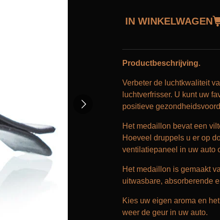
IN WINKELWAGEN
Productbeschrijving.
Verbeter de luchtkwaliteit 
luchtverfrisser. U kunt uw f
positieve gezondheidsvoordel
Het medaillon bevat een vil
Hoeveel druppels u er op doe
ventilatiepaneel in uw auto 
Het medaillon is gemaakt va
uitwasbare, absorberende en
Kies uw eigen aroma en het 
weer de geur in uw auto.