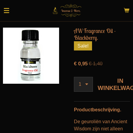
Ga
direct
naar
de
AW Fragrance Oil -
hoofdinhoud
Blackberry.
Sale!
€ 0,95
€ 1,40
IN
WINKELWA
Productbeschrijving.
De geuroliën van Ancient
Wisdom zijn niet alleen