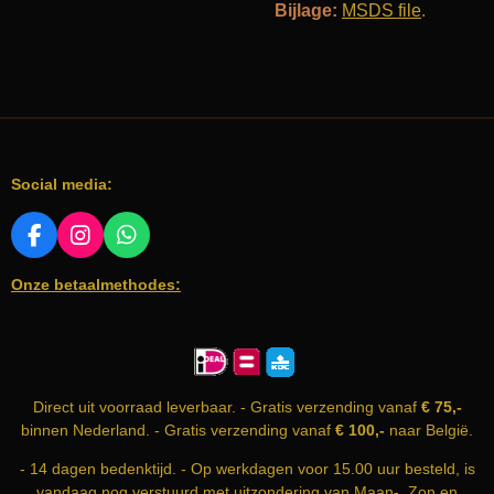
Bijlage:
MSDS file
.
Social media:
F
I
W
A
N
H
Onze betaalmethodes:
C
S
A
E
T
T
B
A
S
O
G
A
O
R
P
K
A
P
Direct uit voorraad leverbaar. - Gratis verzending vanaf
€ 75,-
M
binnen Nederland. - Gratis verzending vanaf
€ 100,-
naar België.
- 14 dagen bedenktijd. - Op werkdagen voor 15.00 uur besteld, is
vandaag nog verstuurd met uitzondering van Maan-, Zon en