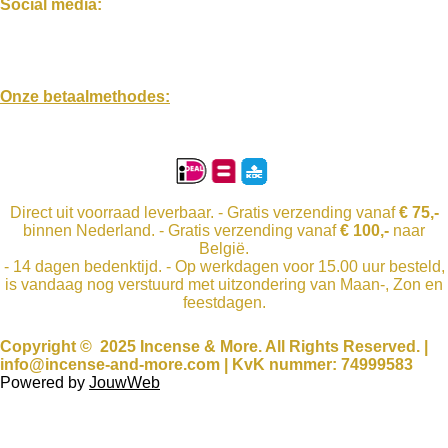
Social media:
F
I
W
a
n
h
Onze betaalmethodes:
c
s
a
e
t
t
b
a
s
o
g
A
o
r
p
k
a
p
m
Direct uit voorraad leverbaar. - Gratis verzending vanaf
€ 75,-
binnen Nederland. - Gratis verzending vanaf
€ 100,-
naar
België.
- 14 dagen bedenktijd. - Op werkdagen voor 15.00 uur besteld,
is vandaag nog verstuurd met uitzondering van Maan-, Zon en
feestdagen.
Copyright © 2025 Incense & More. All Rights Reserved. |
info@incense-and-more.com | KvK nummer: 74999583
Powered by
JouwWeb