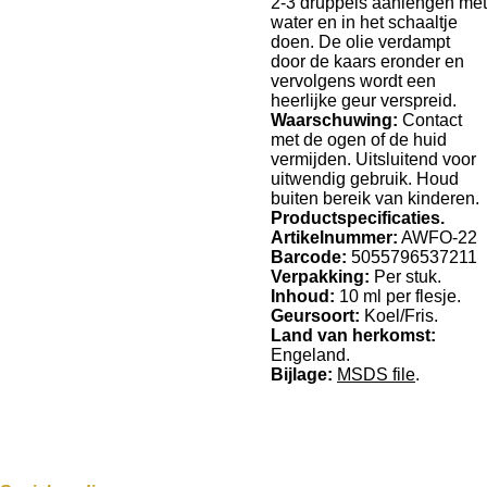
2-3 druppels aanlengen met
water en in het schaaltje
doen. De olie verdampt
door de kaars eronder en
vervolgens wordt een
heerlijke geur verspreid.
Waarschuwing:
Contact
met de ogen of de huid
vermijden. Uitsluitend voor
uitwendig gebruik. Houd
buiten bereik van kinderen.
Productspecificaties.
Artikelnummer:
AWFO-22
Barcode:
5055796537211
Verpakking:
Per stuk.
Inhoud:
10 ml per flesje.
Geursoort:
Koel/Fris.
Land van herkomst:
Engeland.
Bijlage:
MSDS file
.