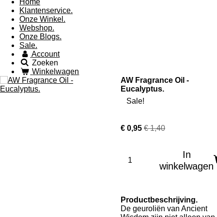
Home
Klantenservice.
Onze Winkel.
Webshop.
Onze Blogs.
Sale.
Account
Zoeken
Winkelwagen
AW Fragrance Oil -
Eucalyptus.
Sale!
€ 0,95
€ 1,40
In
winkelwagen
Productbeschrijving.
De geuroliën van Ancient