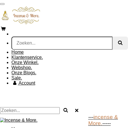
Ga
direct
naar
de
hoofdinhoud
Home
Klantenservice.
Onze Winkel.
Webshop.
Onze Blogs.
Sale.
Account
---
incense &
More.
-----