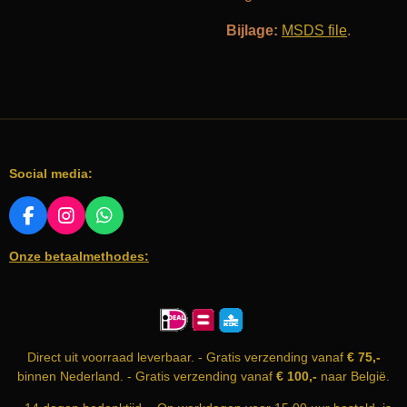
Bijlage:
MSDS file
.
Social media:
F
I
W
A
N
H
Onze betaalmethodes:
C
S
A
E
T
T
B
A
S
O
G
A
O
R
P
K
A
P
Direct uit voorraad leverbaar. - Gratis verzending vanaf
€ 75,-
M
binnen Nederland. - Gratis verzending vanaf
€ 100,-
naar België.