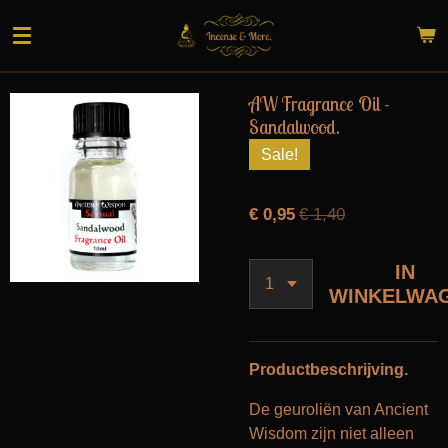
Ga
direct
naar
de
AW Fragrance Oil -
hoofdinhoud
Sandalwood.
Sale!
€ 0,95
€ 1,40
IN
WINKELWA
Productbeschrijving.
De geuroliën van Ancient
Wisdom zijn niet alleen