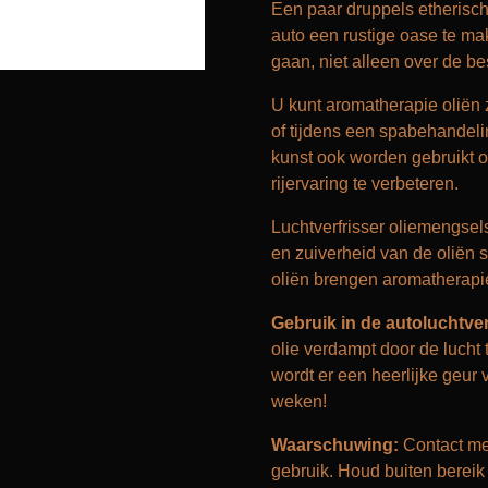
Een paar druppels etherisch
auto een rustige oase te mak
gaan, niet alleen over de b
U kunt aromatherapie oliën z
of tijdens een spabehandel
kunst ook worden gebruikt o
rijervaring te verbeteren.
Luchtverfrisser oliemengsels
en zuiverheid van de oliën 
oliën brengen aromatherapie i
Gebruik in de autol
uchtver
olie verdampt door de lucht 
wordt er een heerlijke geur 
weken!
Waarschuwing:
Contact met
gebruik. Houd buiten bereik