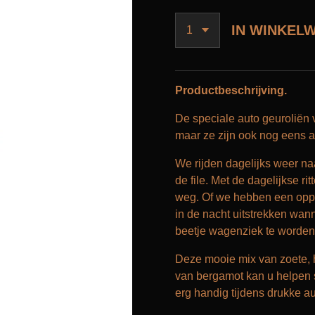
IN WINKEL
Productbeschrijving.
De speciale auto geuroliën v
maar ze zijn ook nog eens aa
We rijden dagelijks weer naa
de file.
Met de dagelijkse r
weg. Of we hebben een oppep
in de nacht uitstrekken wa
beetje wagenziek te worden
Deze mooie mix van zoete, h
van bergamot kan u helpen s
erg handig tijdens drukke aut