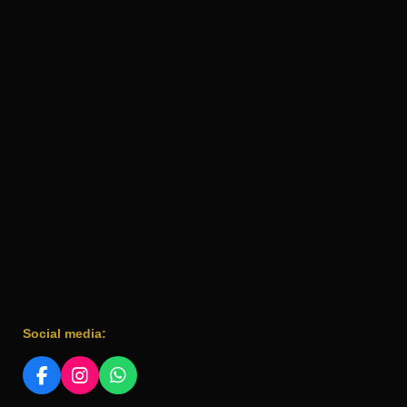
Social media:
F
I
W
A
N
H