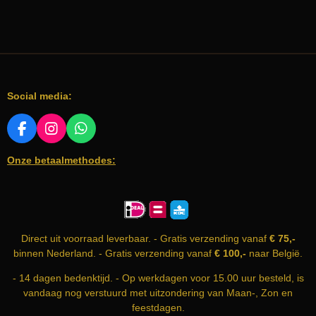
Social media:
F
I
W
A
N
H
Onze betaalmethodes:
C
S
A
E
T
T
B
A
S
O
G
A
O
R
P
K
A
P
Direct uit voorraad leverbaar. - Gratis verzending vanaf
€ 75,-
M
binnen Nederland. - Gratis verzending vanaf
€ 100,-
naar België.
- 14 dagen bedenktijd. - Op werkdagen voor 15.00 uur besteld, is
vandaag nog verstuurd met uitzondering van Maan-, Zon en
feestdagen.