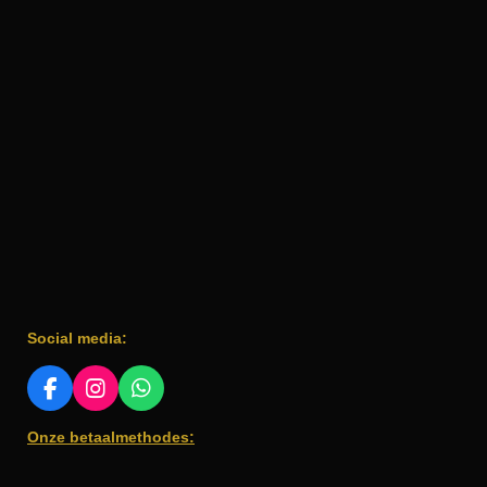
Social media:
F
I
W
A
N
H
Onze betaalmethodes:
C
S
A
E
T
T
B
A
S