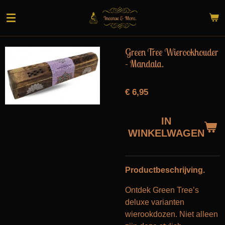
Ga
direct
naar
de
Green Tree Wierookhouder
hoofdinhoud
- Mandala.
€ 6,95
IN
WINKELWAGEN
Productbeschrijving.
Ontdek Green Tree’s
deluxe varianten
wierookdozen. Niet alleen