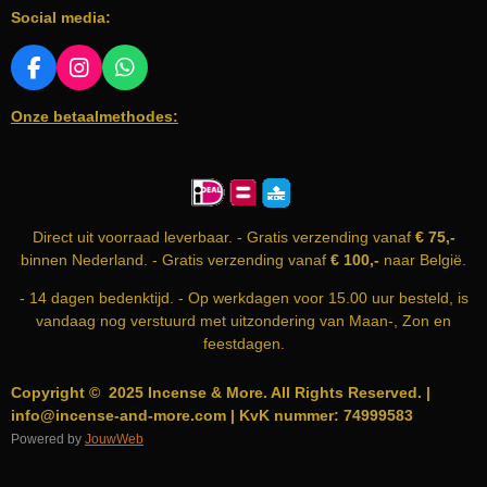
Social media:
F
I
W
A
N
H
Onze betaalmethodes:
C
S
A
E
T
T
B
A
S
O
G
A
O
R
P
K
A
P
Direct uit voorraad leverbaar. - Gratis verzending vanaf
€ 75,-
M
binnen Nederland. - Gratis verzending vanaf
€ 100,-
naar België.
- 14 dagen bedenktijd. - Op werkdagen voor 15.00 uur besteld, is
vandaag nog verstuurd met uitzondering van Maan-, Zon en
feestdagen.
Copyright © 2025 Incense & More. All Rights Reserved. |
info@incense-and-more.com | KvK nummer: 74999583
Powered by
JouwWeb