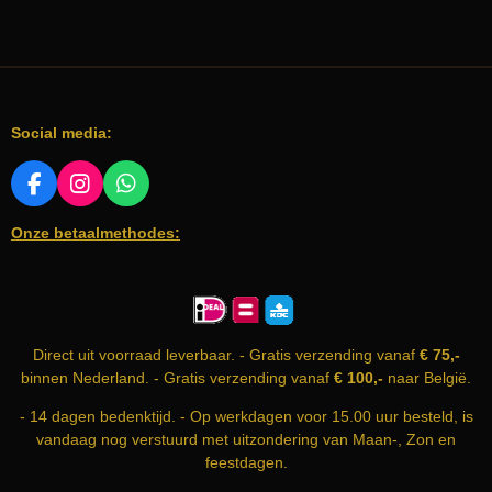
Social media:
F
I
W
A
N
H
Onze betaalmethodes:
C
S
A
E
T
T
B
A
S
O
G
A
O
R
P
K
A
P
Direct uit voorraad leverbaar. - Gratis verzending vanaf
€ 75,-
M
binnen Nederland. - Gratis verzending vanaf
€ 100,-
naar België.
- 14 dagen bedenktijd. - Op werkdagen voor 15.00 uur besteld, is
vandaag nog verstuurd met uitzondering van Maan-, Zon en
feestdagen.