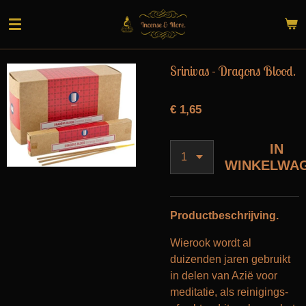
Ga
direct
naar
de
Srinivas - Dragons Blood.
hoofdinhoud
€ 1,65
IN
WINKELWA
Productbeschrijving.
Wierook wordt al
duizenden jaren gebruikt
in delen van Azië voor
meditatie, als reinigings-