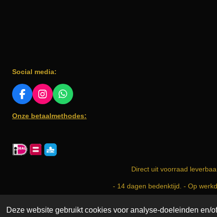
Social media:
F
I
W
A
N
H
Onze betaalmethodes:
C
S
A
E
T
T
B
A
S
O
G
A
O
R
P
K
A
P
Direct uit voorraad leverbaa
M
- 14 dagen bedenktijd. - Op werk
Copyright © 2025 Incense & More. All Rights Reserved. | i
Deze website gebruikt cookies voor analyse-doeleinden en/of 