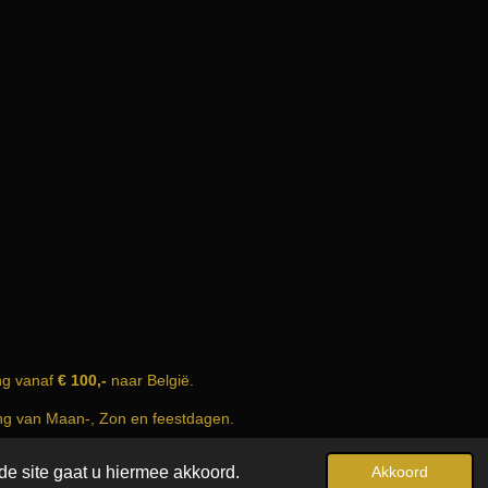
ng vanaf
€ 100,-
naar België.
ing van Maan-, Zon en feestdagen.
Powered by
JouwWeb
de site gaat u hiermee akkoord.
Akkoord