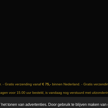
r. - Gratis verzending vanaf
€ 75,-
binnen Nederland. - Gratis verzendi
dagen voor 15.00 uur besteld, is vandaag nog verstuurd met uitzonder
nfo@incense-and-more.com | KvK nummer: 74999583
het tonen van advertenties. Door gebruik te blijven maken van 