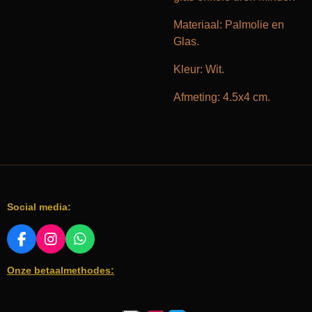
Materiaal: Palmolie en
Glas.
Kleur: Wit.
Afmeting: 4.5x4 cm.
Social media:
F
I
W
A
N
H
Onze betaalmethodes:
C
S
A
E
T
T
B
A
S
O
G
A