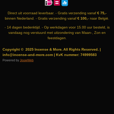
O
R
P
K
A
P
Direct uit voorraad leverbaar. - Gratis verzending vanaf
€ 75,-
M
binnen Nederland. - Gratis verzending vanaf
€ 100,-
naar België.
- 14 dagen bedenktijd. - Op werkdagen voor 15.00 uur besteld, is
vandaag nog verstuurd met uitzondering van Maan-, Zon en
feestdagen.
Copyright © 2025 Incense & More. All Rights Reserved. |
info@incense-and-more.com | KvK nummer: 74999583
Powered by
JouwWeb