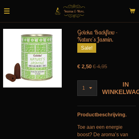
Ga
direct
naar
de
Goloka Backflow -
hoofdinhoud
Nature's Jasmin.
Sale!
€ 2,50
€ 4,95
IN
WINKELWA
Productbeschrijving.
Toe aan een energie
boost? De aroma’s van