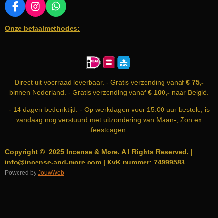
F
I
W
A
N
H
Onze betaalmethodes:
C
S
A
E
T
T
B
A
S
O
G
A
O
R
P
K
A
P
Direct uit voorraad leverbaar. - Gratis verzending vanaf
€ 75,-
M
binnen Nederland. - Gratis verzending vanaf
€ 100,-
naar België.
- 14 dagen bedenktijd. - Op werkdagen voor 15.00 uur besteld, is
vandaag nog verstuurd met uitzondering van Maan-, Zon en
feestdagen.
Copyright © 2025 Incense & More. All Rights Reserved. |
info@incense-and-more.com | KvK nummer: 74999583
Powered by
JouwWeb