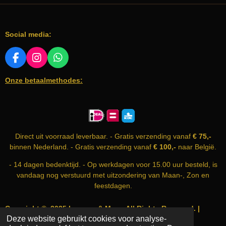
m
r
r
r
r
r
m
i
r
r
r
r
e
e
e
e
e
n
n
n
n
n
n
Social media:
g
:
0
F
I
W
A
N
H
s
Onze betaalmethodes:
C
S
A
t
E
T
T
e
B
A
S
r
O
G
A
O
R
P
r
K
A
P
e
Direct uit voorraad leverbaar. - Gratis verzending vanaf
€ 75,-
M
n
binnen Nederland. - Gratis verzending vanaf
€ 100,-
naar België.
- 14 dagen bedenktijd. - Op werkdagen voor 15.00 uur besteld, is
vandaag nog verstuurd met uitzondering van Maan-, Zon en
feestdagen.
Copyright © 2025 Incense & More. All Rights Reserved. |
Deze website gebruikt cookies voor analyse-
info@incense-and-more.com | KvK nummer: 74999583