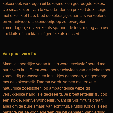
kokosnoot, verkregen uit kokosmelk en gedroogde kokos.
De smaak is om van te watertanden en prikkelt de zintuigen
met elke lik of hap. Bied de kokosijsjes aan als verkoelend
én verantwoord tussendoortje op zonovergoten
zomerdagen, serveer ze als spannende toevoeging aan uw
cocktails of mocktails of geef ze als dessert.
Van puur, vers fruit.
Mmm, dit heerlijke vegan fruitijs wordt exclusief bereid met
puur, vers fruit. Eerst wordt het vruchtvlees van de kokosnoot
zorgvuldig gewassen en in stukjes gesneden, en gemengd
met de kokosmelk. Daarna wordt, samen met enkele
natuurlijke zoetstoffen, op ambachtelijke wijze dit
verrukkelijke handijsje gecreëerd. Je proeft letterlijk fruit op
een stokje. Niet verwonderlijk, want bij Sprimfruits draait
alles om de pure smaak van echt fruit. Fruitijs Kokos is een
perfecte keuze voor iedereen die wil genieten van verfijnd