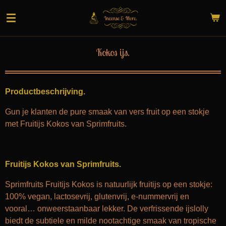
Ga
direct
naar
de
Kokos ijs.
hoofdinhoud
Productbeschrijving.
Gun je klanten de pure smaak van vers fruit op een stokje
met Fruitijs Kokos van Sprimfruits.
Fruitijs Kokos van Sprimfruits.
Sprimfruits Fruitijs Kokos is natuurlijk fruitijs op een stokje:
100% vegan, lactosevrij, glutenvrij, e-nummervrij en
vooral… onweerstaanbaar lekker. De verfrissende ijslolly
biedt de subtiele en milde nootachtige smaak van tropische