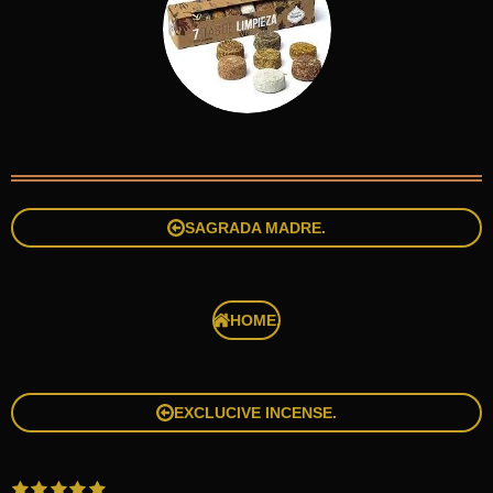
SAGRADA MADRE.
HOME.
EXCLUCIVE INCENSE.
1
2
3
4
5
S
R