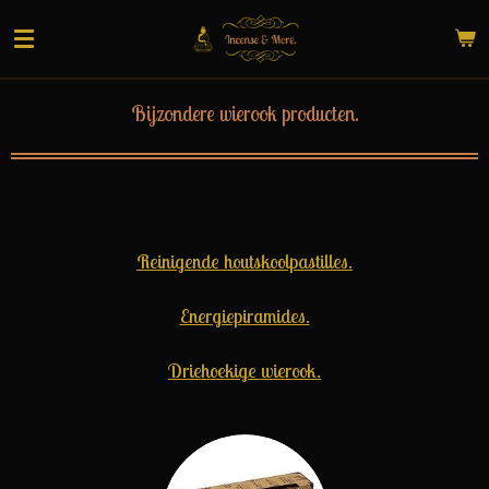
Ga
direct
naar
de
Bijzondere wierook producten.
hoofdinhoud
Reinigende houtskoolpastilles.
Energiepiramides.
Driehoekige wierook.