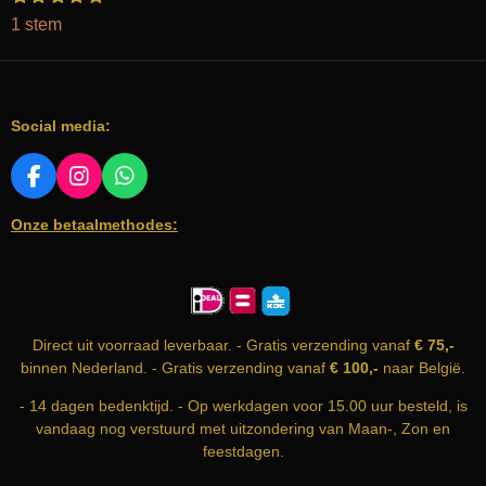
s
s
s
s
s
t
a
1 stem
t
t
t
t
t
e
e
e
e
e
e
t
m
r
r
r
r
r
m
i
r
r
r
r
e
e
e
e
e
n
n
n
n
n
n
Social media:
g
:
5
F
I
W
A
N
H
s
Onze betaalmethodes:
C
S
A
t
E
T
T
e
B
A
S
r
O
G
A
O
R
P
r
K
A
P
e
Direct uit voorraad leverbaar. - Gratis verzending vanaf
€ 75,-
M
n
binnen Nederland. - Gratis verzending vanaf
€ 100,-
naar België.
- 14 dagen bedenktijd. - Op werkdagen voor 15.00 uur besteld, is
vandaag nog verstuurd met uitzondering van Maan-, Zon en
feestdagen.