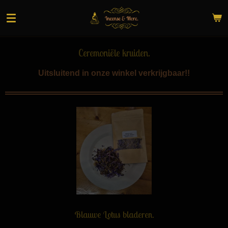
Ga
direct
naar
de
Ceremoniële kruiden.
hoofdinhoud
Uitsluitend in onze winkel verkrijgbaar!!
Blauwe Lotus bladeren.