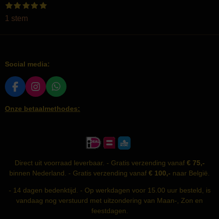
1
2
3
4
5
S
R
s
s
s
s
s
t
a
1 stem
t
t
t
t
t
e
e
e
e
e
e
t
m
r
r
r
r
r
m
i
r
r
r
r
e
e
e
e
e
n
n
n
n
n
n
Social media:
g
:
5
F
I
W
A
N
H
s
Onze betaalmethodes:
C
S
A
t
E
T
T
e
B
A
S
r
O
G
A
O
R
P
r
K
A
P
e
Direct uit voorraad leverbaar. - Gratis verzending vanaf
€ 75,-
M
n
binnen Nederland. - Gratis verzending vanaf
€ 100,-
naar België.
- 14 dagen bedenktijd. - Op werkdagen voor 15.00 uur besteld, is
vandaag nog verstuurd met uitzondering van Maan-, Zon en
feestdagen.