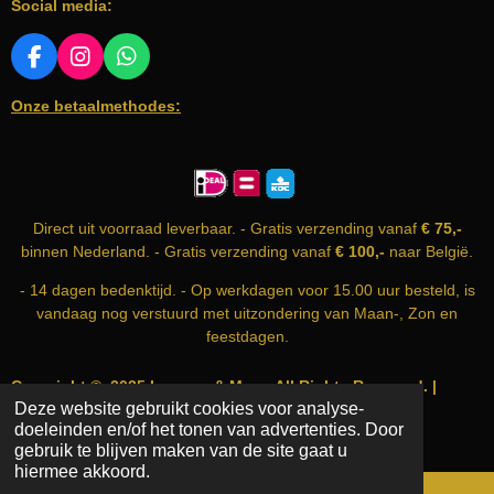
Social media:
g
:
0
F
I
W
A
N
H
s
Onze betaalmethodes:
C
S
A
t
E
T
T
e
B
A
S
r
O
G
A
O
R
P
r
K
A
P
e
Direct uit voorraad leverbaar. - Gratis verzending vanaf
€ 75,-
M
n
binnen Nederland. - Gratis verzending vanaf
€ 100,-
naar België.
- 14 dagen bedenktijd. - Op werkdagen voor 15.00 uur besteld, is
vandaag nog verstuurd met uitzondering van Maan-, Zon en
feestdagen.
Copyright © 2025 Incense & More. All Rights Reserved. |
Deze website gebruikt cookies voor analyse-
info@incense-and-more.com | KvK nummer: 74999583
doeleinden en/of het tonen van advertenties. Door
Powered by
JouwWeb
gebruik te blijven maken van de site gaat u
hiermee akkoord.